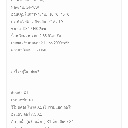
แรงดันไฟฟ้า: 14.8V,
พลังงาน: 24-40W
อุณหภูมิในการทำงาน: -10 ℃ -45 ℃,
แรงดันไฟฟ้า / ปัจจุบัน: 24V / 1A
ขนาด: D34 * H8.2cm
น้ำหนักต่อหน่วย: 2.65 กิโลกรัม
แบตเตอรี่: แบตเตอรี่ Li-ion 2000mAh
ความจุถังขยะ: 600ML
อะไรอยู่ในกล่อง?
ตัวหลัก X1
แท่นชาร์จ X1
รีโมตคอนโทรล X1 (ไม่รวมแบตเตอรี่)
อะแดปเตอร์ AC X1
ถังเก็บน้ำ (พร้อมม็อป) X1,ม็อปพิเศษ X1