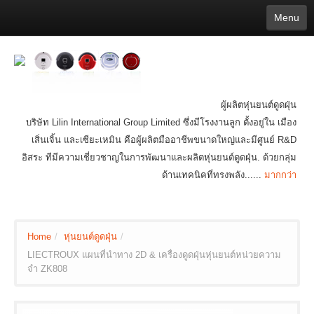
Menu
English
繁體中文
Español
русский
Қазақша
Français
Deutsch
Português
日本語
한국어
Nederlands
belgischen
čeština
عربي
Ελληνικά
עברית
Latvijas
Slovenija
Magyar
Lietuva
Dansk
Polski
Svenska
Italiano
ไทย
ผู้ผลิตหุ่นยนต์ดูดฝุ่น
Suomi
Hrvatski
Română
Mongolian
bāṅlā
Norsk
Türkçe
บริษัท Lilin International Group Limited ซึ่งมีโรงงานลูก ตั้งอยู่ใน เมือง
Ўзбек тили
india
Tiếng Việt
íslenska
Estonia
Bulgarian
เสิ่นเจิ้น และเซียะเหมิน คือผู้ผลิตมืออาชีพขนาดใหญ่และมีศูนย์ R&D
Ukrainian
Slovenčina
อิสระ ทีมีความเชี่ยวชาญในการพัฒนาและผลิตหุ่นยนต์ดูดฝุ่น. ด้วยกลุ่ม
ด้านเทคนิคที่ทรงพลัง......
มากกว่า
Home
/
หุ่นยนต์ดูดฝุ่น
/
LIECTROUX แผนที่นำทาง 2D & เครื่องดูดฝุ่นหุ่นยนต์หน่วยความ
จำ ZK808