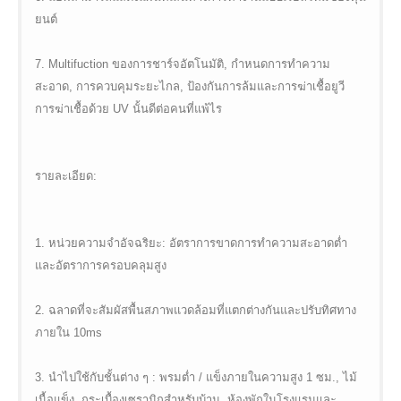
ยนต์
7. Multifuction ของการชาร์จอัตโนมัติ, กำหนดการทำความ
สะอาด, การควบคุมระยะไกล, ป้องกันการล้มและการฆ่าเชื้อยูวี
การฆ่าเชื้อด้วย UV นั้นดีต่อคนที่แพ้ไร
รายละเอียด:
1. หน่วยความจำอัจฉริยะ: อัตราการขาดการทำความสะอาดต่ำ
และอัตราการครอบคลุมสูง
2. ฉลาดที่จะสัมผัสพื้นสภาพแวดล้อมที่แตกต่างกันและปรับทิศทาง
ภายใน 10ms
3. นำไปใช้กับชั้นต่าง ๆ : พรมต่ำ / แข็งภายในความสูง 1 ซม., ไม้
เนื้อแข็ง, กระเบื้องเซรามิกสำหรับบ้าน, ห้องพักในโรงแรมและ